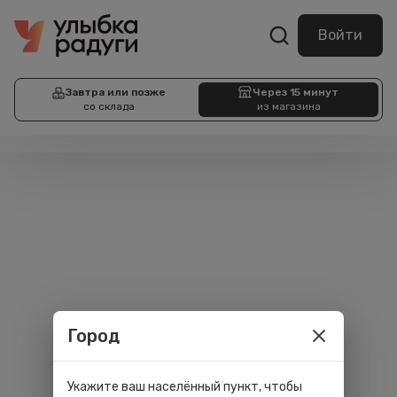
Войти
Завтра или позже
Через 15 минут
со склада
из магазина
Город
Укажите ваш населённый пункт, чтобы