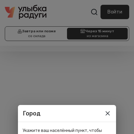
Войти
Завтра или позже
Через 15 минут
со склада
из магазина
Город
Укажите ваш населённый пункт, чтобы