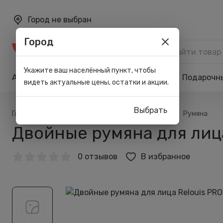
Город не выбран
Город
Каталог
Укажите ваш населённый пункт, чтобы
Акции
Бренды
Карта лояльности
Подарочн
видеть актуальные цены, остатки и акции.
Выбрать
/
/
/
/
Главная
Каталог
Макияж
Для лица
Румяна
Двойные румяна для лица 
0 отзывов
В избранное