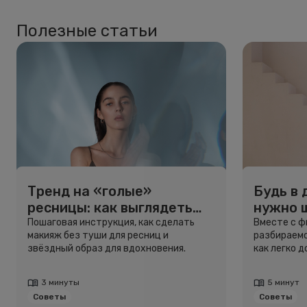
Полезные статьи
Тренд на «голые»
Будь в 
ресницы: как выглядеть
нужно 
свежо, не используя тушь
и здоро
Пошаговая инструкция, как сделать
Вместе с 
макияж без туши для ресниц и
разбираемс
звёздный образ для вдохновения.
как легко 
3 минуты
5 минут
Советы
Советы