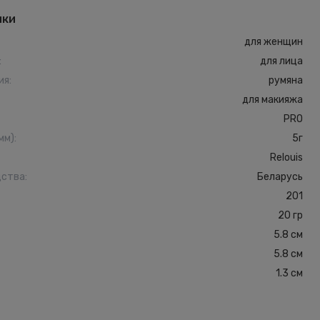
ики
для женщин
:
для лица
ия
:
румяна
для макияжа
PRO
мм)
:
5г
Relouis
дства
:
Беларусь
201
20 гр
5.8 см
5.8 см
1.3 см