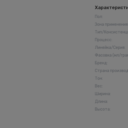
Характерист
Пол
:
Зона применения
Тип/Консистенц
Процесс
:
Линейка/Серия
:
Фасовка (мл/гра
Бренд
:
Страна произво
Тон
:
Вес
:
Ширина
:
Длина
:
Высота
: