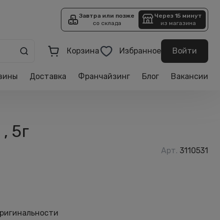
Завтра или позже
Через 15 минут
со склада
из магазина
Корзина
Избранное
Войти
зины
Доставка
Франчайзинг
Блог
Вакансии
, 5г
Арт.
3110531
оригинальности