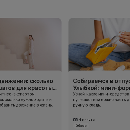
движении: сколько
Собираемся в отпус
шагов для красоты
Улыбкой: мини-фо
вья
для путешествий
фитнес-экспертом
Узнай, какие мини-средства
я, сколько нужно ходить и
путешествий можно взять д
добавить движение в жизнь.
ручную кладь.
4 минуты
Обзор