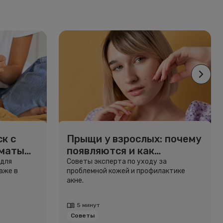
к с
Прыщи у взрослых: почему
рматы
появляются и как
избавиться
 для
Советы эксперта по уходу за
аже в
проблемной кожей и профилактике
акне.
5 минут
Советы