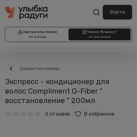
Войти
Завтра или позже
Через 15 минут
со склада
из магазина
Сыворотки и кремы
Экспресс - кондиционер для
волос Compliment Q-Fiber "
восстановление " 200мл
0 отзывов
В избранное