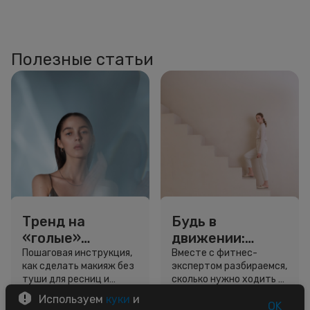
Полезные статьи
Тренд на
Будь в
«голые»
движении:
ресницы: как
сколько нужно
Пошаговая инструкция,
Вместе с фитнес-
как сделать макияж без
экспертом разбираемся,
выглядеть
шагов для
туши для ресниц и
сколько нужно ходить и
свежо, не
красоты и
звёздный образ для
как легко добавить
Используем
куки
и
используя тушь
здоровья
вдохновения.
движение в жизнь.
OK