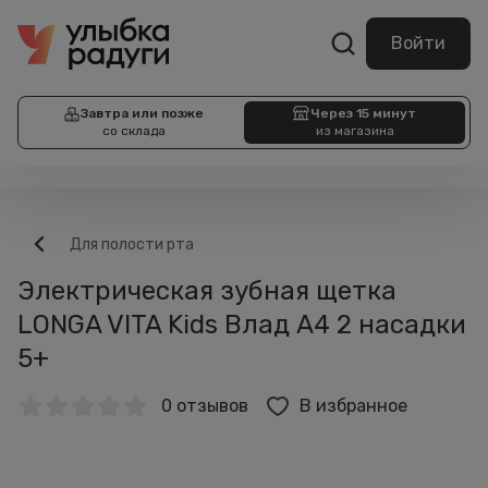
Войти
Завтра или позже
Через 15 минут
со склада
из магазина
Для полости рта
Электрическая зубная щетка
LONGA VITA Kids Влад А4 2 насадки
5+
0 отзывов
В избранное