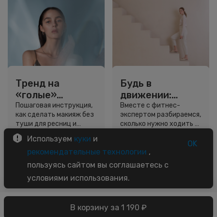
Тренд на
Будь в
«голые»
движении:
ресницы: как
сколько нужно
Пошаговая инструкция,
Вместе с фитнес-
как сделать макияж без
экспертом разбираемся,
выглядеть
шагов для
туши для ресниц и
сколько нужно ходить и
свежо, не
красоты и
звёздный образ для
как легко добавить
Используем
куки
и
используя тушь
здоровья
вдохновения.
движение в жизнь.
OK
3 минуты
5 минут
рекомендательные технологии
,
Советы
Советы
пользуясь сайтом вы соглашаетесь с
условиями использования.
В корзину за 1 190 ₽