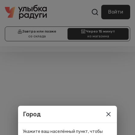
Войти
Завтра или позже
Через 15 минут
со склада
из магазина
Город
Укажите ваш населённый пункт, чтобы