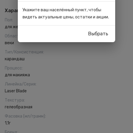
Укажите ваш населённый пункт, чтобы
Характеристики
видеть актуальные цены, остатки и акции.
Пол
:
для женщин
Выбрать
Область применения
:
веки
Тип/Консистенция
:
карандаш
Процесс
:
для макияжа
Линейка/Серия
:
Laser Blade
Текстура
:
гелеобразная
Фасовка (мл/грамм)
:
1,1г
Бренд
: