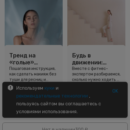
Тренд на
Будь в
«голые»
движении:
ресницы: как
сколько нужно
Пошаговая инструкция,
Вместе с фитнес-
как сделать макияж без
экспертом разбираемся,
выглядеть
шагов для
туши для ресниц и
сколько нужно ходить и
свежо, не
красоты и
звёздный образ для
как легко добавить
Используем
куки
и
используя тушь
здоровья
вдохновения.
движение в жизнь.
OK
3 минуты
5 минут
рекомендательные технологии
,
Советы
Советы
пользуясь сайтом вы соглашаетесь с
условиями использования.
Нет в наличии
300 ₽