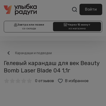
Войти
Завтра или позже
Через 15 минут
со склада
из магазина
Карандаши и подводки
Гелевый карандаш для век Beauty
Bomb Laser Blade 04 1,1г
0 отзывов
В избранное