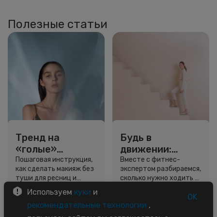
Полезные статьи
Тренд на
Будь в
«голые»
движении:
ресницы: как
сколько нужно
Пошаговая инструкция,
Вместе с фитнес-
как сделать макияж без
экспертом разбираемся,
выглядеть
шагов для
туши для ресниц и
сколько нужно ходить и
свежо, не
красоты и
звёздный образ для
как легко добавить
Используем
куки
и
используя тушь
здоровья
вдохновения.
движение в жизнь.
OK
3 минуты
5 минут
рекомендательные технологии
,
Советы
Советы