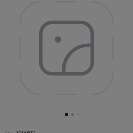
Арт.
3135892