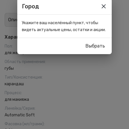
Город
Описание
Отзывы
0
Укажите ваш населённый пункт, чтобы
видеть актуальные цены, остатки и акции.
Характеристики
Выбрать
Пол
:
для женщин
Область применения
:
губы
Тип/Консистенция
:
карандаш
Процесс
:
для макияжа
Линейка/Серия
:
Automatic Soft
Фасовка (мл/грамм)
: