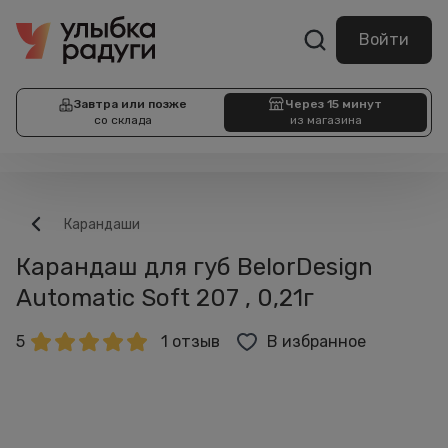
Войти
Завтра или позже
Через 15 минут
со склада
из магазина
Карандаши
Карандаш для губ BelorDesign
Automatic Soft 207 , 0,21г
5
1 отзыв
В избранное