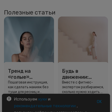
Полезные статьи
Тренд на
Будь в
«голые»
движении:
ресницы: как
сколько нужно
Пошаговая инструкция,
Вместе с фитнес-
как сделать макияж без
экспертом разбираемся,
выглядеть
шагов для
туши для ресниц и
сколько нужно ходить и
свежо, не
красоты и
звёздный образ для
как легко добавить
Используем
куки
и
используя тушь
здоровья
вдохновения.
движение в жизнь.
OK
3 минуты
5 минут
рекомендательные технологии
,
Советы
Советы