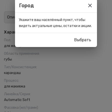
Город
Описание
Отзывы
1
Укажите ваш населённый пункт, чтобы
видеть актуальные цены, остатки и акции.
Характеристики
Выбрать
Пол
:
для женщин
Область применения
:
губы
Тип/Консистенция
:
карандаш
Процесс
:
для макияжа
Линейка/Серия
:
Automatic Soft
Фасовка (мл/грамм)
: