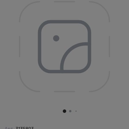
Арт.
3135893