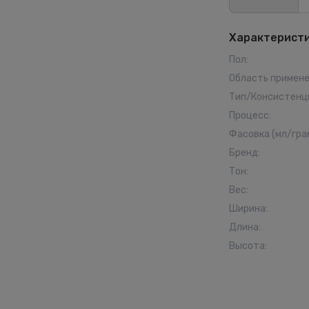
Характерист
Пол
:
Область примен
Тип/Консистенц
Процесс
:
Фасовка (мл/гра
Бренд
:
Тон
:
Вес
:
Ширина
:
Длина
:
Высота
: