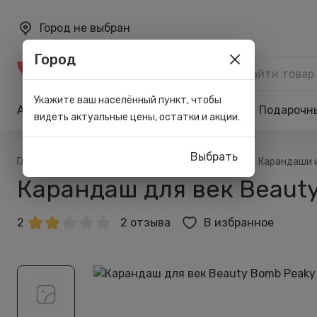
Город не выбран
Город
Каталог
Укажите ваш населённый пункт, чтобы
Акции
Бренды
Карта лояльности
Подарочн
видеть актуальные цены, остатки и акции.
Выбрать
/
/
/
/
Главная
Каталог
Макияж
Для глаз
Карандаши 
Карандаш для век Beauty 
2
2 отзыва
В избранное