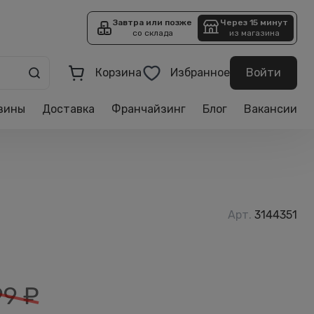
Завтра или позже
Через 15 минут
со склада
из магазина
Корзина
Избранное
Войти
зины
Доставка
Франчайзинг
Блог
Вакансии
Арт.
3144351
99
₽