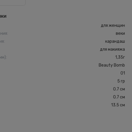
ики
для женщин
ения
:
веки
ия
:
карандаш
для макияжа
мм)
:
1,35г
Beauty Bomb
01
5 гр
0.7 см
0.7 см
13.5 см