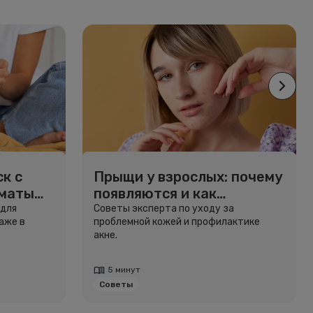
к с
Прыщи у взрослых: почему
рматы
появляются и как
избавиться
 для
Советы эксперта по уходу за
аже в
проблемной кожей и профилактике
акне.
5 минут
Советы