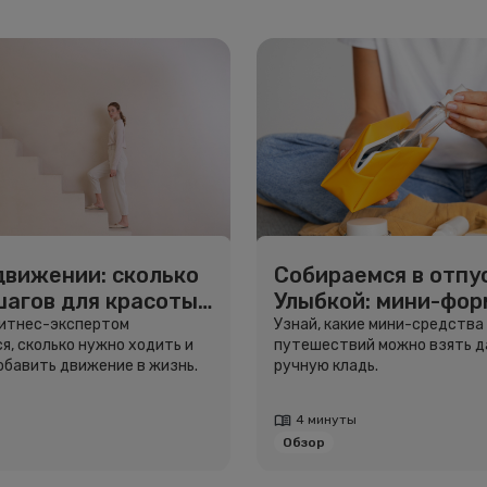
движении: сколько
Собираемся в отпус
шагов для красоты
Улыбкой: мини-фо
вья
для путешествий
фитнес-экспертом
Узнай, какие мини-средства
я, сколько нужно ходить и
путешествий можно взять д
добавить движение в жизнь.
ручную кладь.
4 минуты
Обзор