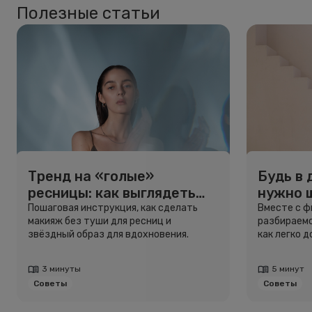
Полезные статьи
Тренд на «голые»
Будь в 
ресницы: как выглядеть
нужно 
свежо, не используя тушь
и здоро
Пошаговая инструкция, как сделать
Вместе с 
макияж без туши для ресниц и
разбираемс
звёздный образ для вдохновения.
как легко 
3 минуты
5 минут
Советы
Советы