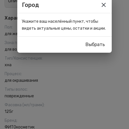
Описание
Отзывы
1
Город
Характеристики
Укажите ваш населённый пункт, чтобы
Пол
:
видеть актуальные цены, остатки и акции.
для женщин
Зона применения
:
Выбрать
для волос
Тип/Консистенция
:
хна
Процесс
:
для окрашивания
Типы волос
:
поврежденные
Фасовка (мл/грамм)
:
125г
Бренд
:
ФИТОкосметик