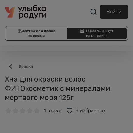
Войти
Завтра или позже
Через 15 минут
со склада
из магазина
Краски
Хна для окраски волос
ФИТОкосметик с минералами
мертвого моря 125г
1 отзыв
В избранное