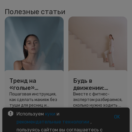
Полезные статьи
Тренд на
Будь в
«голые»
движении:
ресницы: как
сколько нужно
Пошаговая инструкция,
Вместе с фитнес-
как сделать макияж без
экспертом разбираемся,
выглядеть
шагов для
туши для ресниц и
сколько нужно ходить и
свежо, не
красоты и
звёздный образ для
как легко добавить
Используем
куки
и
используя тушь
здоровья
вдохновения.
движение в жизнь.
OK
3 минуты
5 минут
рекомендательные технологии
,
Советы
Советы
пользуясь сайтом вы соглашаетесь с