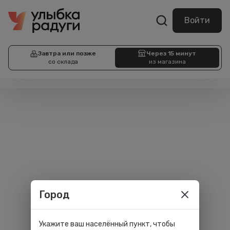
Войти
Завтра или позже
Через 15 минут
со склада
из магазина
Город
Укажите ваш населённый пункт, чтобы