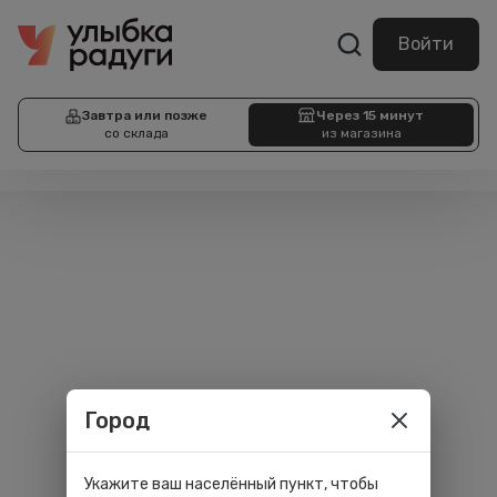
Войти
Завтра или позже
Через 15 минут
со склада
из магазина
Город
Укажите ваш населённый пункт, чтобы