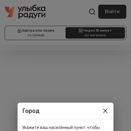
Войти
Завтра или позже
Через 15 минут
со склада
из магазина
Город
Укажите ваш населённый пункт, чтобы