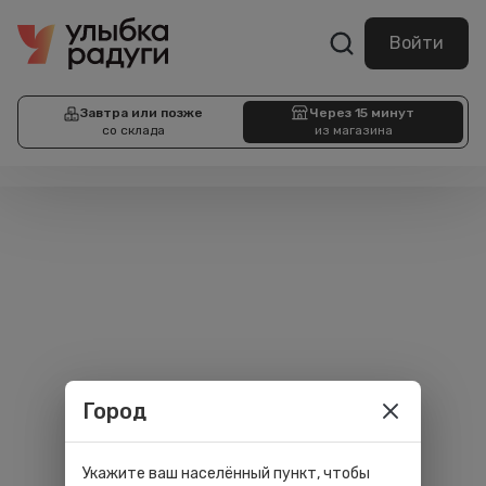
Войти
Завтра или позже
Через 15 минут
со склада
из магазина
Город
Укажите ваш населённый пункт, чтобы