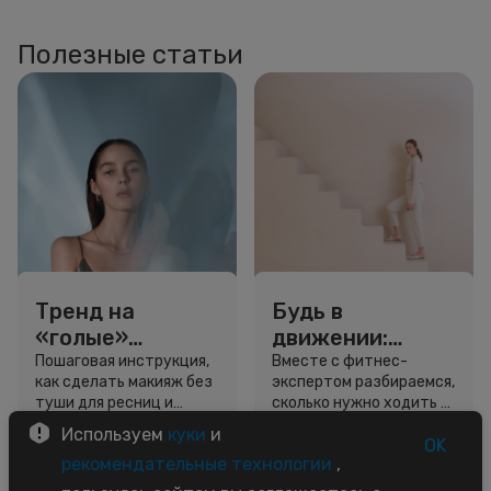
Полезные статьи
Тренд на
Будь в
«голые»
движении:
ресницы: как
сколько нужно
Пошаговая инструкция,
Вместе с фитнес-
как сделать макияж без
экспертом разбираемся,
выглядеть
шагов для
туши для ресниц и
сколько нужно ходить и
свежо, не
красоты и
звёздный образ для
как легко добавить
Используем
куки
и
используя тушь
здоровья
вдохновения.
движение в жизнь.
OK
3 минуты
5 минут
рекомендательные технологии
,
Советы
Советы