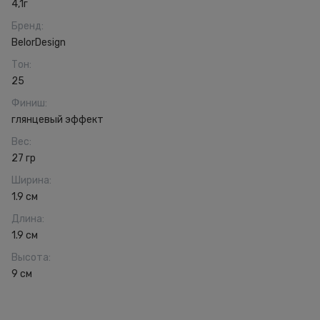
4,1г
Бренд
:
BelorDesign
Тон
:
25
Финиш
:
глянцевый эффект
Вес
:
27 гр
Ширина
:
1.9 см
Длина
:
1.9 см
Высота
:
9 см