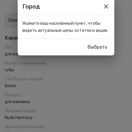
Город
Описание
Отзывы
0
Укажите ваш населённый пункт, чтобы
видеть актуальные цены, остатки и акции.
Характеристики
Выбрать
Пол
:
для женщин
Область применения
:
губы
Тип/Консистенция
:
блеск
Процесс
:
для макияжа
Линейка/Серия
:
Nude Harmony
Фасовка (мл/грамм)
: