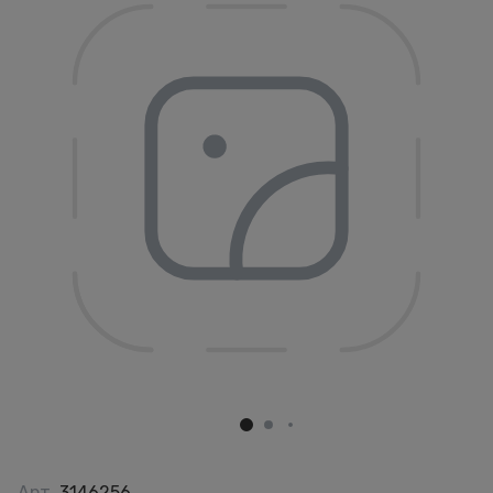
Арт.
3146256