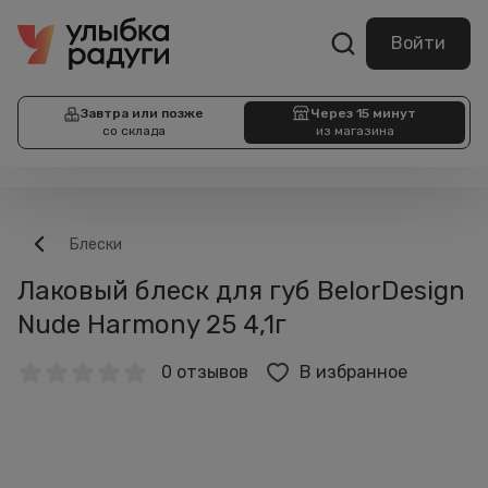
Войти
Завтра или позже
Через 15 минут
со склада
из магазина
Блески
Лаковый блеск для губ BelorDesign
Nude Harmony 25 4,1г
0 отзывов
В избранное