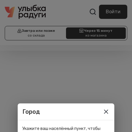
Войти
Завтра или позже
Через 15 минут
со склада
из магазина
Город
Укажите ваш населённый пункт, чтобы