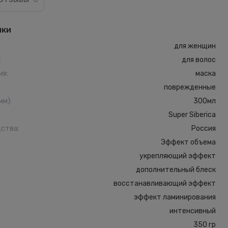
ики
для женщин
:
для волос
ия
:
маска
поврежденные
мм)
:
300мл
Super Siberica
дства
:
Россия
Эффект объема
укрепляющий эффект
дополнительный блеск
:
восстанавливающий эффект
эффект ламинирования
интенсивный
350 гр