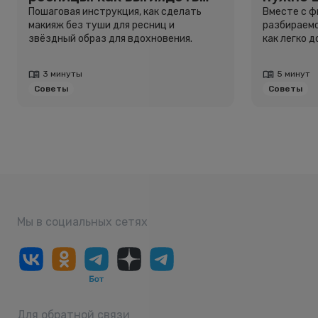
свежо, не используя тушь
и здоро
Пошаговая инструкция, как сделать
Вместе с 
макияж без туши для ресниц и
разбираемс
звёздный образ для вдохновения.
как легко 
3 минуты
5 минут
Советы
Советы
Мы в социальных сетях
Для обратной связи