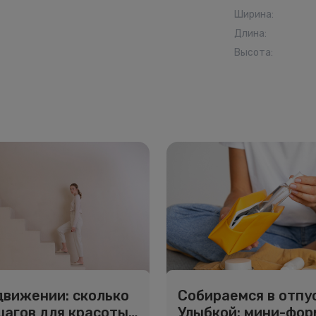
Ширина
:
Длина
:
Высота
:
движении: сколько
Собираемся в отпус
шагов для красоты
Улыбкой: мини-фо