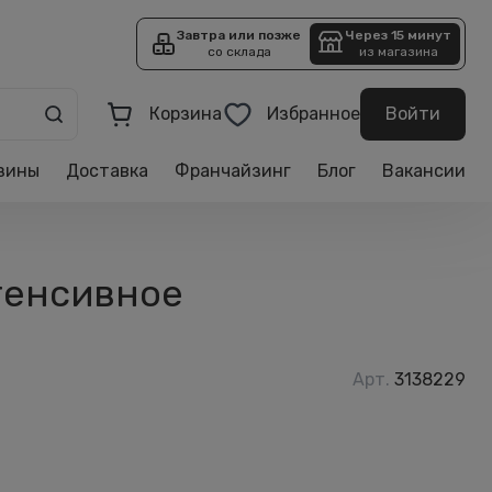
Завтра или позже
Через 15 минут
со склада
из магазина
Корзина
Избранное
Войти
зины
Доставка
Франчайзинг
Блог
Вакансии
нтенсивное
Арт.
3138229