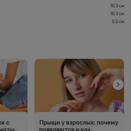
10.3 см
10.3 см
5.5 см
к с
Прыщи у взрослых: почему
рматы
появляются и как