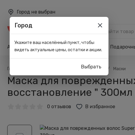
Город не выбран
Город
Каталог
Укажите ваш населённый пункт, чтобы
Акции
Бренды
Карта лояльности
Подарочн
видеть актуальные цены, остатки и акции.
Выбрать
/
/
/
/
Главная
Каталог
Волосы
Для ухода
Маски
Маска для поврежденных 
восстановление " 300мл
0 отзывов
В избранное