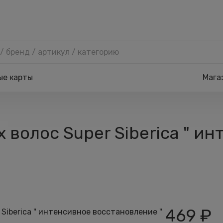
ые карты
Мага
волос Super Siberica " и
469
₽