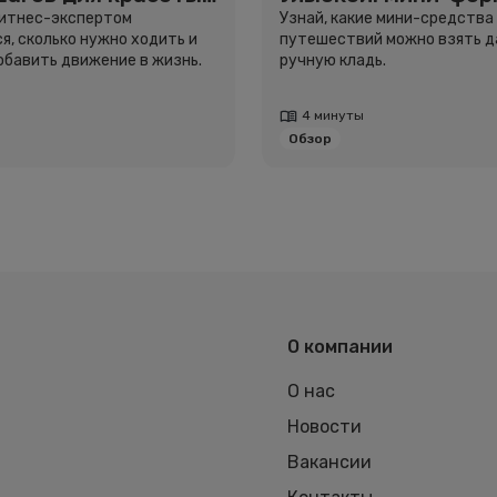
вья
для путешествий
фитнес-экспертом
Узнай, какие мини-средства
я, сколько нужно ходить и
путешествий можно взять д
добавить движение в жизнь.
ручную кладь.
4 минуты
Обзор
О компании
О нас
Новости
Вакансии