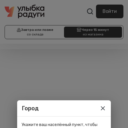
Войти
Завтра или позже
Через 15 минут
со склада
из магазина
Город
Укажите ваш населённый пункт, чтобы