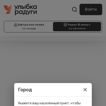
Войти
Завтра или позже
Через 15 минут
со склада
из магазина
Город
Укажите ваш населённый пункт, чтобы