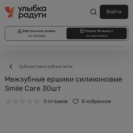
Войти
Завтра или позже
Через 15 минут
со склада
из магазина
Зубочистки и зубные нити
Межзубные ершики силиконовые
Smile Care 30шт
0 отзывов
В избранное