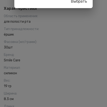
Выбрать
Характеристики
Область применения
:
для полости рта
Тип принадлежности
:
ёршик
Фасовка (мл/грамм)
:
30шт
Бренд
:
Smile Care
Материал
:
силикон
Вес
:
19 гр
Ширина
:
8.3 см
Длина
: