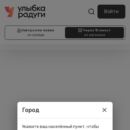
Войти
Завтра или позже
Через 15 минут
со склада
из магазина
Город
Укажите ваш населённый пункт, чтобы