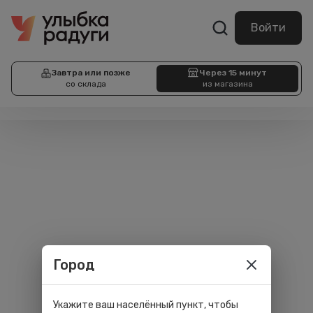
Войти
Завтра или позже
Через 15 минут
со склада
из магазина
Город
Укажите ваш населённый пункт, чтобы