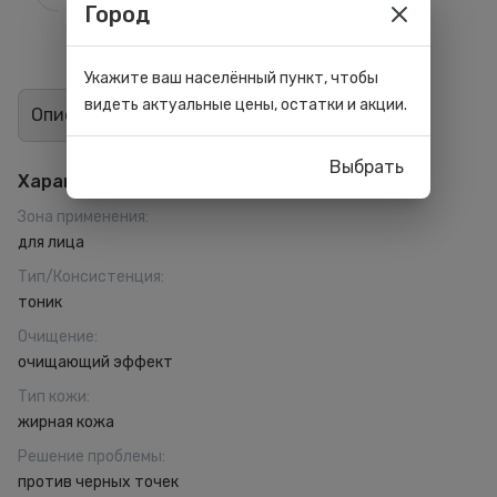
Город
Укажите ваш населённый пункт, чтобы
видеть актуальные цены, остатки и акции.
Описание
Отзывы
0
Выбрать
Характеристики
Зона применения
:
для лица
Тип/Консистенция
:
тоник
Очищение
:
очищающий эффект
Тип кожи
:
жирная кожа
Решение проблемы
:
против черных точек