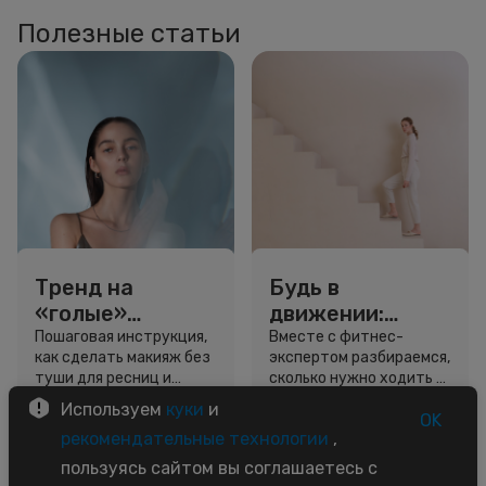
Полезные статьи
Тренд на
Будь в
«голые»
движении:
ресницы: как
сколько нужно
Пошаговая инструкция,
Вместе с фитнес-
как сделать макияж без
экспертом разбираемся,
выглядеть
шагов для
туши для ресниц и
сколько нужно ходить и
свежо, не
красоты и
звёздный образ для
как легко добавить
Используем
куки
и
используя тушь
здоровья
вдохновения.
движение в жизнь.
OK
3 минуты
5 минут
рекомендательные технологии
,
Советы
Советы
пользуясь сайтом вы соглашаетесь с