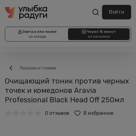
Войти
Завтра или позже
Через 15 минут
со склада
из магазина
Лосьоны и тоники
Очищающий тоник против черных
точек и комедонов Aravia
Professional Black Head Off 250мл
0 отзывов
В избранное