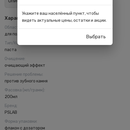
Описание
Отзывы
12
Укажите ваш населённый пункт, чтобы
Характеристики
видеть актуальные цены, остатки и акции.
Область применения
:
для полости рта
Выбрать
Тип/Консистенция
:
паста
Очищение
:
очищающий эффект
Решение проблемы
:
против зубного камня
Фасовка (мл/грамм)
:
200мл
Бренд
:
PSLAB
Форма упаковки
:
флакон с дозатором