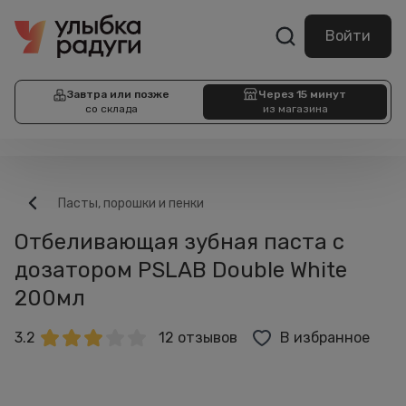
Войти
Завтра или позже
Через 15 минут
со склада
из магазина
Пасты, порошки и пенки
Отбеливающая зубная паста с
дозатором PSLAB Double White
200мл
3.2
12 отзывов
В избранное