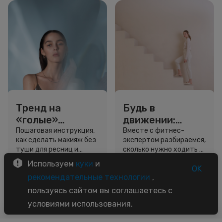
Тренд на
Будь в
«голые»
движении:
ресницы: как
сколько нужно
Пошаговая инструкция,
Вместе с фитнес-
как сделать макияж без
экспертом разбираемся,
выглядеть
шагов для
туши для ресниц и
сколько нужно ходить и
свежо, не
красоты и
звёздный образ для
как легко добавить
Используем
куки
и
используя тушь
здоровья
вдохновения.
движение в жизнь.
OK
3 минуты
5 минут
рекомендательные технологии
,
Советы
Советы
пользуясь сайтом вы соглашаетесь с
условиями использования.