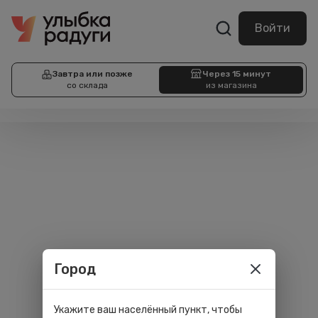
Войти
Завтра или позже
Через 15 минут
со склада
из магазина
Город
Укажите ваш населённый пункт, чтобы