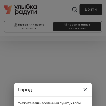
Войти
Завтра или позже
Через 15 минут
со склада
из магазина
Город
Укажите ваш населённый пункт, чтобы