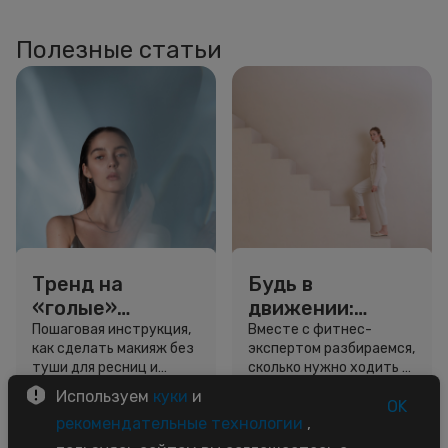
Полезные статьи
Тренд на
Будь в
«голые»
движении:
ресницы: как
сколько нужно
Пошаговая инструкция,
Вместе с фитнес-
как сделать макияж без
экспертом разбираемся,
выглядеть
шагов для
туши для ресниц и
сколько нужно ходить и
свежо, не
красоты и
звёздный образ для
как легко добавить
Используем
куки
и
используя тушь
здоровья
вдохновения.
движение в жизнь.
OK
3 минуты
5 минут
рекомендательные технологии
,
Советы
Советы