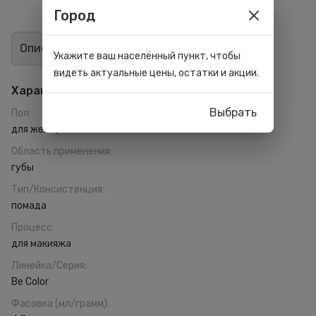
Город
Описание
Отзывы
0
Укажите ваш населённый пункт, чтобы
видеть актуальные цены, остатки и акции.
Характеристики
Выбрать
Пол
:
для женщин
Область применения
:
губы
Тип/Консистенция
:
помада
Процесс
:
для макияжа
Линейка/Серия
:
Be Color
Фасовка (мл/грамм)
: