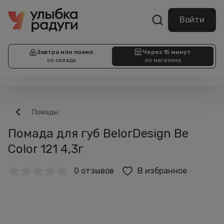
Войти
Завтра или позже
Через 15 минут
со склада
из магазина
Помады
Помада для губ BelorDesign Be
Color 121 4,3г
0 отзывов
В избранное