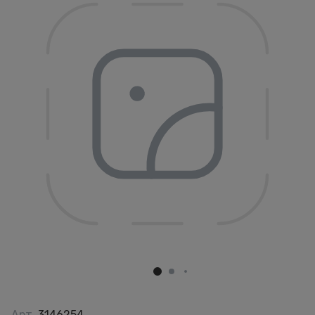
Арт.
3146254