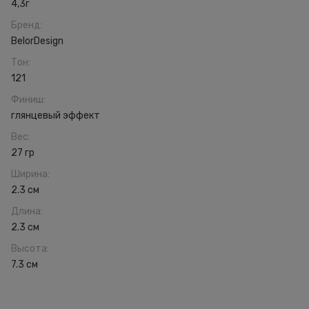
4,3г
Бренд
:
BelorDesign
Тон
:
121
Финиш
:
глянцевый эффект
Вес
:
27 гр
Ширина
:
2.3 см
Длина
:
2.3 см
Высота
:
7.3 см