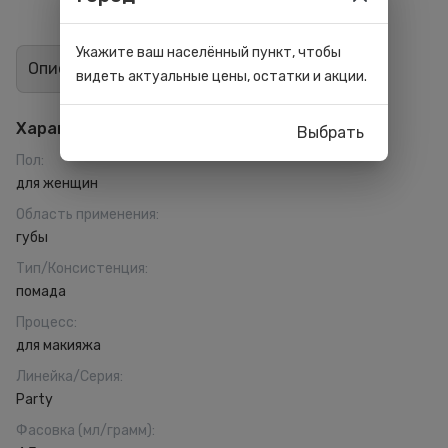
Укажите ваш населённый пункт, чтобы
Описание
Отзывы
0
видеть актуальные цены, остатки и акции.
Характеристики
Выбрать
Пол
:
для женщин
Область применения
:
губы
Тип/Консистенция
:
помада
Процесс
:
для макияжа
Линейка/Серия
:
Party
Фасовка (мл/грамм)
: