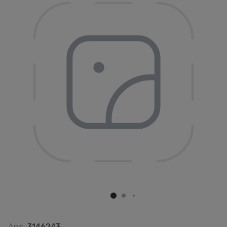
Арт.
3146243