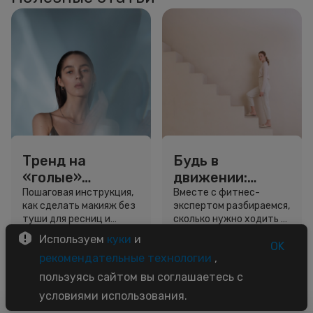
Тренд на
Будь в
«голые»
движении:
ресницы: как
сколько нужно
Пошаговая инструкция,
Вместе с фитнес-
как сделать макияж без
экспертом разбираемся,
выглядеть
шагов для
туши для ресниц и
сколько нужно ходить и
свежо, не
красоты и
звёздный образ для
как легко добавить
Используем
куки
и
используя тушь
здоровья
вдохновения.
движение в жизнь.
OK
3 минуты
5 минут
рекомендательные технологии
,
Советы
Советы
пользуясь сайтом вы соглашаетесь с
условиями использования.