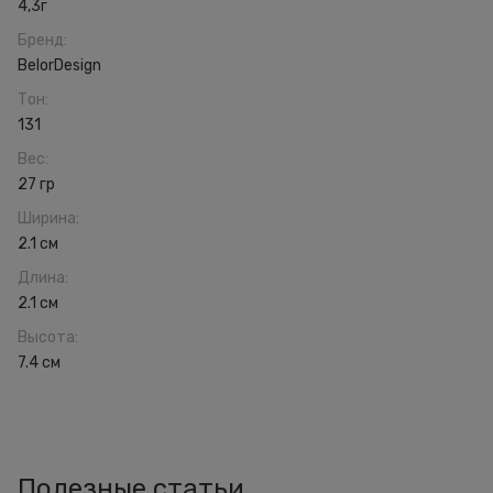
4,3г
Бренд
:
BelorDesign
Тон
:
131
Вес
:
27 гр
Ширина
:
2.1 см
Длина
:
2.1 см
Высота
:
7.4 см
Полезные статьи