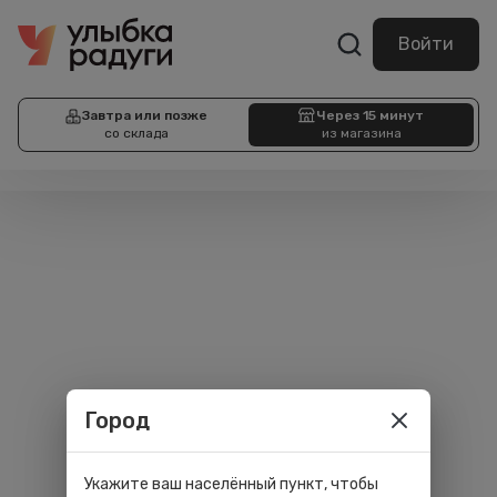
Войти
Завтра или позже
Через 15 минут
со склада
из магазина
Город
Укажите ваш населённый пункт, чтобы