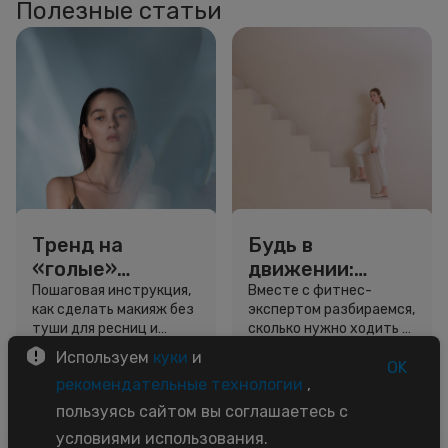
Полезные статьи
Тренд на
Будь в
«голые»
движении:
ресницы: как
сколько нужно
Пошаговая инструкция,
Вместе с фитнес-
как сделать макияж без
экспертом разбираемся,
выглядеть
шагов для
туши для ресниц и
сколько нужно ходить и
свежо, не
красоты и
звёздный образ для
как легко добавить
Используем
куки
и
используя тушь
здоровья
вдохновения.
движение в жизнь.
OK
3 минуты
5 минут
рекомендательные технологии
,
Советы
Советы
пользуясь сайтом вы соглашаетесь с
условиями использования.