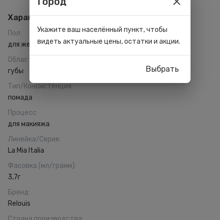
Город
Характеристики
Укажите ваш населённый пункт, чтобы
Пол
:
видеть актуальные цены, остатки и акции.
для женщин
Область применения
:
Выбрать
губы
Тип/Консистенция
:
помада
Процесс
:
для макияжа
Линейка/Серия
:
La Mia Italia
Фасовка (мл/грамм)
:
3,7г
Бренд
:
Relouis
Страна производства
: