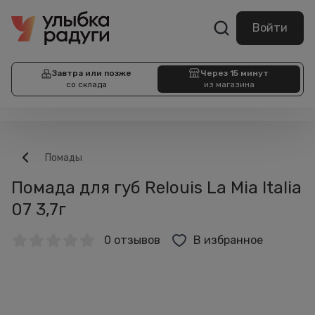
Войти
Завтра или позже
Через 15 минут
со склада
из магазина
Помады
Помада для губ Relouis La Mia Italia
07 3,7г
0 отзывов
В избранное