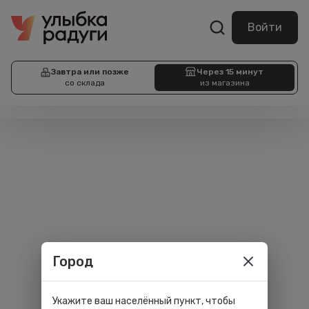
Войти
Завтра или позже
Через 15 минут
со склада
из магазина
Город
Укажите ваш населённый пункт, чтобы