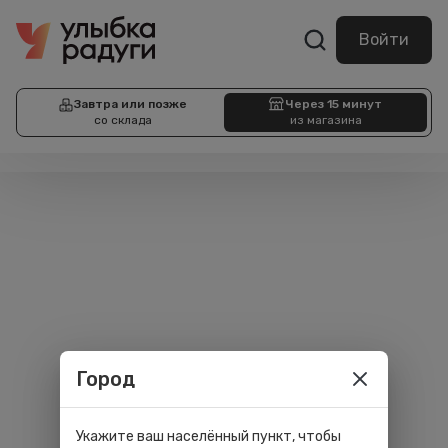
Войти
Завтра или позже
Через 15 минут
со склада
из магазина
Город
Укажите ваш населённый пункт, чтобы