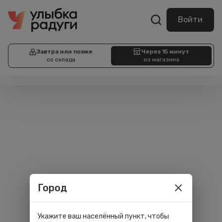
Войти
Завтра или позже
Через 15 минут
со склада
из магазина
Город
Укажите ваш населённый пункт, чтобы