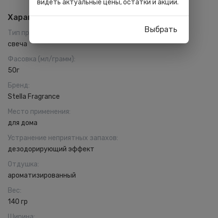
видеть актуальные цены, остатки и акции.
Характеристики
Выбрать
Тип принадлежности
:
свеча
Фасовка (мл/грамм)
:
50г
Бренд
:
Stella Fragrance
Место применения
:
для дома
Устранение неприятных запахов
:
дезодорирующий эффект
Отдушка
:
ароматизированный
Вес
:
140 гр
Ширина
: