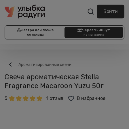
Войти
Завтра или позже
Через 15 минут
со склада
из магазина
Ароматизированные свечи
Свеча ароматическая Stella
Fragrance Macaroon Yuzu 50г
5
1 отзыв
В избранное