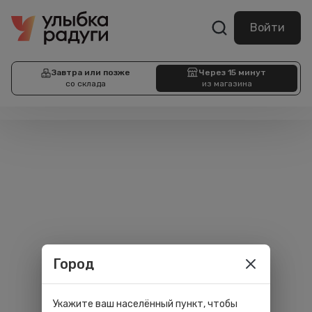
Войти
Завтра или позже
Через 15 минут
со склада
из магазина
Город
Укажите ваш населённый пункт, чтобы