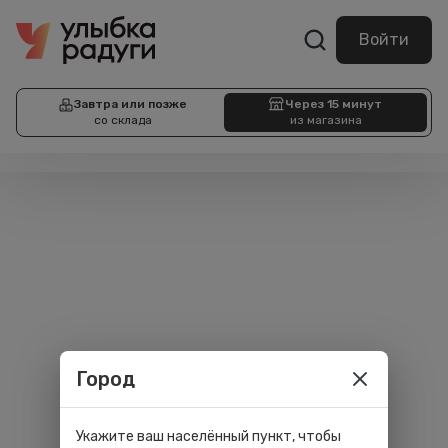
Войти
Завтра или позже
Через 15 минут
со склада
из магазина
Город
Укажите ваш населённый пункт, чтобы