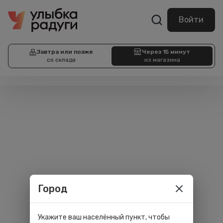
Войти
Завтра или позже
Через 15 минут
со склада
из магазина
Город
Укажите ваш населённый пункт, чтобы