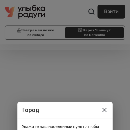
Войти
Завтра или позже
Через 15 минут
со склада
из магазина
Город
Укажите ваш населённый пункт, чтобы