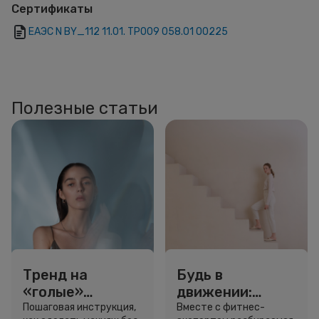
Сертификаты
ЕАЭС N BY_112 11.01. ТР009 058.01 00225
Полезные статьи
Тренд на
Будь в
«голые»
движении:
ресницы: как
сколько нужно
Пошаговая инструкция,
Вместе с фитнес-