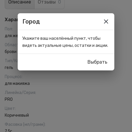
Описание
Отзывы
0
Характеристики
Город
Пол
:
для женщин
Укажите ваш населённый пункт, чтобы
Область применения
:
видеть актуальные цены, остатки и акции.
брови
Тип/Консистенция
:
Выбрать
гель
Процесс
:
для макияжа
Линейка/Серия
:
PRO
Цвет
:
Коричневый
Фасовка (мл/грамм)
:
7,5г