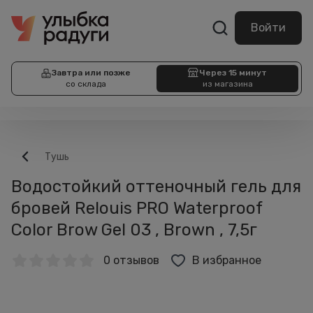
Войти
Завтра или позже
Через 15 минут
со склада
из магазина
Тушь
Водостойкий оттеночный гель для
бровей Relouis PRO Waterproof
Color Brow Gel 03 , Brown , 7,5г
0 отзывов
В избранное