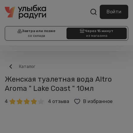
Войти
Завтра или позже
Через 15 минут
со склада
из магазина
Каталог
Женская туалетная вода Altro
Aroma " Lake Coast " 10мл
4
4 отзыва
В избранное