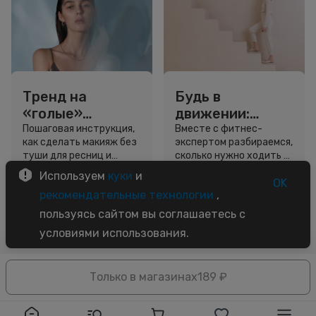
Тренд на
Будь в
«голые»
движении:
ресницы: как
сколько нужно
Пошаговая инструкция,
Вместе с фитнес-
как сделать макияж без
экспертом разбираемся,
выглядеть
шагов для
туши для ресниц и
сколько нужно ходить и
свежо, не
красоты и
звёздный образ для
как легко добавить
Используем
куки
и
используя тушь
здоровья
вдохновения.
движение в жизнь.
OK
3 минуты
5 минут
рекомендательные технологии
,
Советы
Советы
пользуясь сайтом вы соглашаетесь с
условиями использования.
Только в магазинах
189 ₽