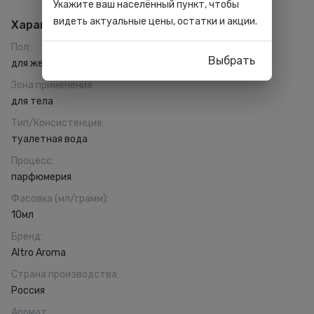
Укажите ваш населённый пункт, чтобы
видеть актуальные цены, остатки и акции.
Характеристики
Пол
:
Выбрать
для женщин
Зона применения
:
для тела
Тип/Консистенция
:
туалетная вода
Процесс
:
парфюмерия
Фасовка (мл/грамм)
:
10мл
Бренд
:
Altro Aroma
Страна производства
:
Россия
Аромат
: