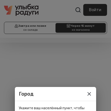
Войти
Завтра или позже
Через 15 минут
со склада
из магазина
Город
Укажите ваш населённый пункт, чтобы