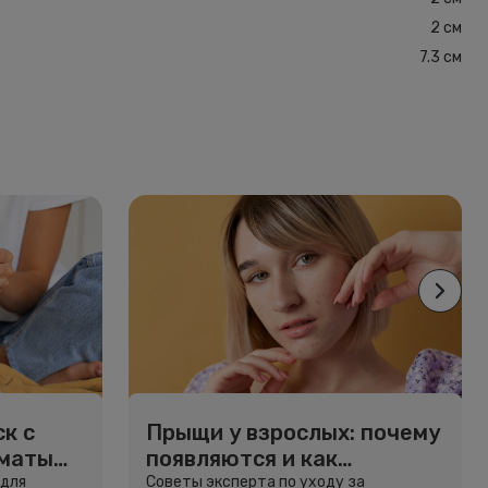
2 см
7.3 см
к с
Прыщи у взрослых: почему
рматы
появляются и как
избавиться
 для
Советы эксперта по уходу за