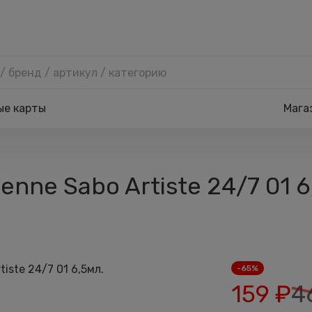
ые карты
Мага
enne Sabo Artiste 24/7 01 
-65%
159
₽
4