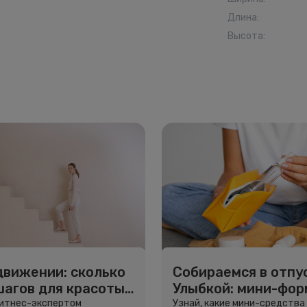
Длина
:
Высота
:
движении: сколько
Собираемся в отпус
шагов для красоты
Улыбкой: мини-фо
вья
для путешествий
фитнес-экспертом
Узнай, какие мини-средства