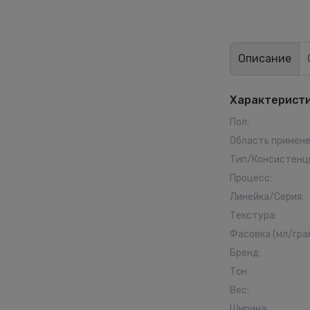
Описание
Характерист
Пол
:
Область примен
Тип/Консистенц
Процесс
:
Линейка/Серия
:
Текстура
:
Фасовка (мл/гра
Бренд
:
Тон
:
Вес
:
Ширина
: