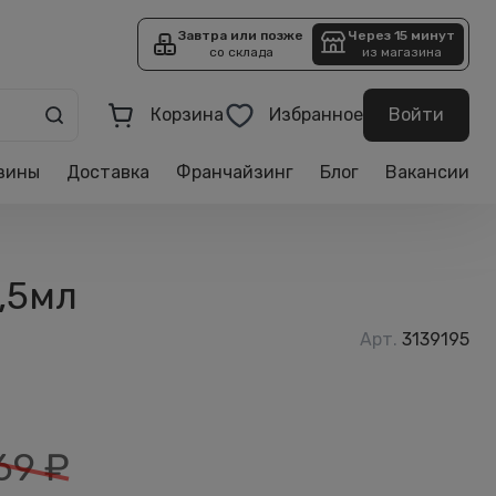
Завтра или позже
Через 15 минут
со склада
из магазина
Корзина
Избранное
Войти
зины
Доставка
Франчайзинг
Блог
Вакансии
6,5мл
Арт.
3139195
69
₽