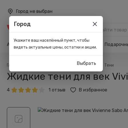
Город не выбран
Город
Каталог
Укажите ваш населённый пункт, чтобы
Акции
Бренды
Карта лояльности
Подарочн
видеть актуальные цены, остатки и акции.
Выбрать
/
/
/
/
Главная
Каталог
Макияж
Для глаз
Тени
Жидкие тени для век Vivi
4
1 отзыв
В избранное