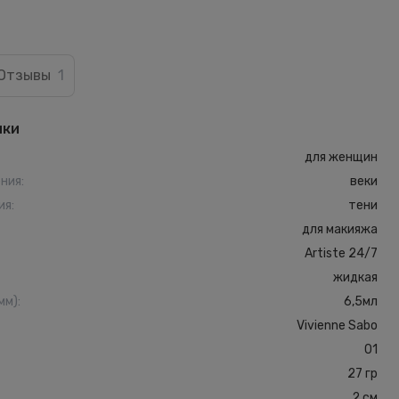
Отзывы
1
ики
для женщин
ения
:
веки
ия
:
тени
для макияжа
Artiste 24/7
жидкая
мм)
:
6,5мл
Vivienne Sabo
01
27 гр
2 см