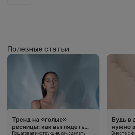
Полезные статьи
Тренд на «голые»
Будь в 
ресницы: как выглядеть
нужно 
свежо, не используя тушь
и здоро
Пошаговая инструкция, как сделать
Вместе с 