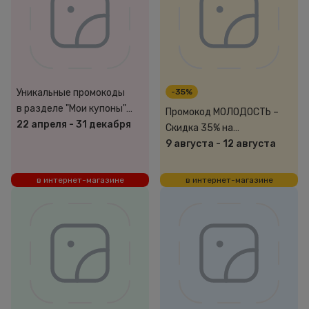
Уникальные промокоды
-35%
в разделе "Мои купоны"
Промокод МОЛОДОСТЬ –
в приложении
22 апреля
-
31 декабря
Скидка 35% на
декоративную и уходовую
9 августа
-
12 августа
косметику (лучшая цена)
в интернет-магазине
в интернет-магазине