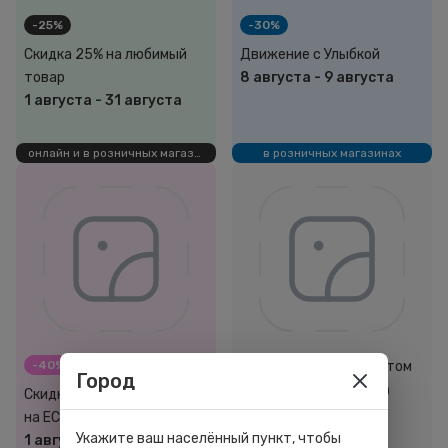
-25%
-30%
Скидка 25% на любимый
Движение с Улыбкой
товар
8 августа
-
9 августа
1 августа
-
31 августа
онлайн и в розничных магазинах
в розничных магазинах
-40%
Защити кожу этим летом
Город
24 июня
-
31 августа
Скидки до 40%
на ECOLOGICA
Укажите ваш населённый пункт, чтобы
1 августа
-
31 августа