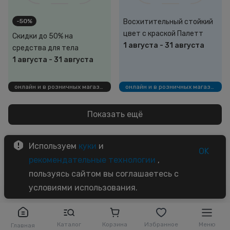
-50%
Восхитительный стойкий
цвет с краской Палетт
Скидки до 50% на
1 августа
-
31 августа
средства для тела
1 августа
-
31 августа
онлайн и в розничных магазинах
онлайн и в розничных магазинах
Показать ещё
Используем
куки
и
OK
1
2
3
рекомендательные технологии
,
пользуясь сайтом вы соглашаетесь с
условиями использования.
Каталог
Корзина
Избранное
Меню
Главная