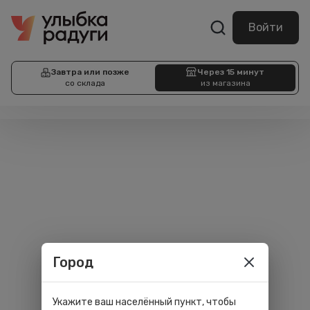
Войти
Завтра или позже
Через 15 минут
со склада
из магазина
Город
Укажите ваш населённый пункт, чтобы