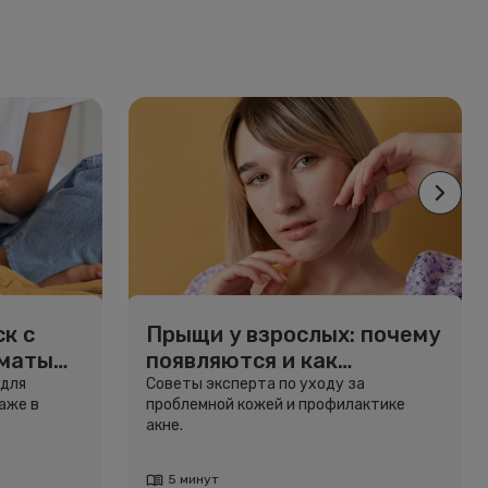
к с
Прыщи у взрослых: почему
рматы
появляются и как
избавиться
 для
Советы эксперта по уходу за
аже в
проблемной кожей и профилактике
акне.
5 минут