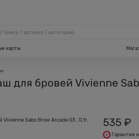
ые карты
Мага
ши
 для бровей Vivienne Sabo 
535
₽
Гарантия 