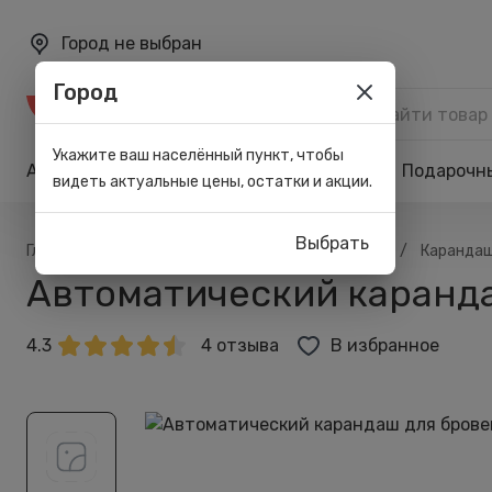
Город не выбран
Город
Каталог
Укажите ваш населённый пункт, чтобы
Акции
Бренды
Карта лояльности
Подарочн
видеть актуальные цены, остатки и акции.
Выбрать
/
/
/
/
Главная
Каталог
Макияж
Для бровей
Каранда
Автоматический карандаш
4.3
4 отзыва
В избранное