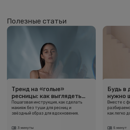
Полезные статьи
Тренд на «голые»
Будь в 
ресницы: как выглядеть
нужно 
свежо, не используя тушь
и здоро
Пошаговая инструкция, как сделать
Вместе с 
макияж без туши для ресниц и
разбираемс
звёздный образ для вдохновения.
как легко 
3 минуты
5 минут