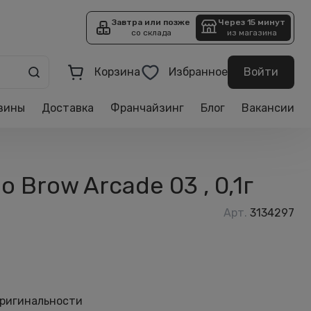
Завтра или позже
Через 15 минут
со склада
из магазина
Корзина
Избранное
Войти
зины
Доставка
Франчайзинг
Блог
Вакансии
Brow Arcade 03 , 0,1г
Арт.
3134297
оригинальности