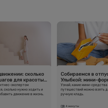
движении: сколько
Собираемся в отпус
шагов для красоты
Улыбкой: мини-фо
вья
для путешествий
фитнес-экспертом
Узнай, какие мини-средства
я, сколько нужно ходить и
путешествий можно взять д
добавить движение в жизнь.
ручную кладь.
4 минуты