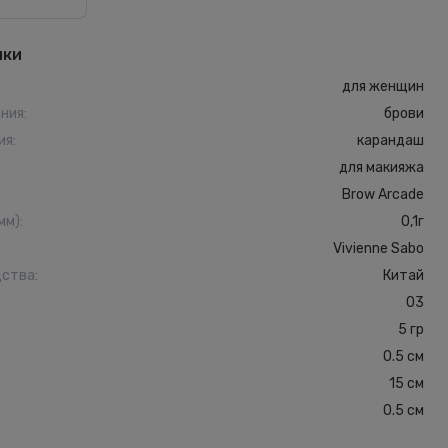
ики
для женщин
ения
:
брови
ия
:
карандаш
для макияжа
Brow Arcade
мм)
:
0,1г
Vivienne Sabo
дства
:
Китай
03
5 гр
0.5 см
15 см
0.5 см