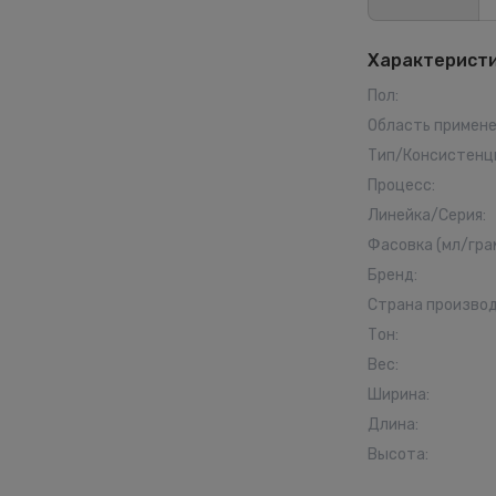
Характерист
Пол
:
Область примен
Тип/Консистенц
Процесс
:
Линейка/Серия
:
Фасовка (мл/гра
Бренд
:
Страна произво
Тон
:
Вес
:
Ширина
:
Длина
:
Высота
: