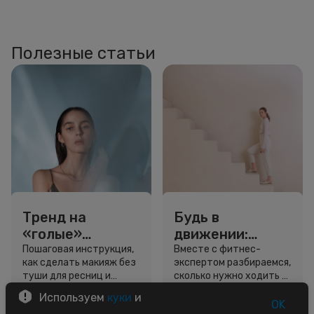
Полезные статьи
Тренд на
Будь в
«голые»
движении:
ресницы: как
сколько нужно
Пошаговая инструкция,
Вместе с фитнес-
как сделать макияж без
экспертом разбираемся,
выглядеть
шагов для
туши для ресниц и
сколько нужно ходить и
свежо, не
красоты и
звёздный образ для
как легко добавить
Используем
куки
и
используя тушь
здоровья
вдохновения.
движение в жизнь.
OK
3 минуты
5 минут