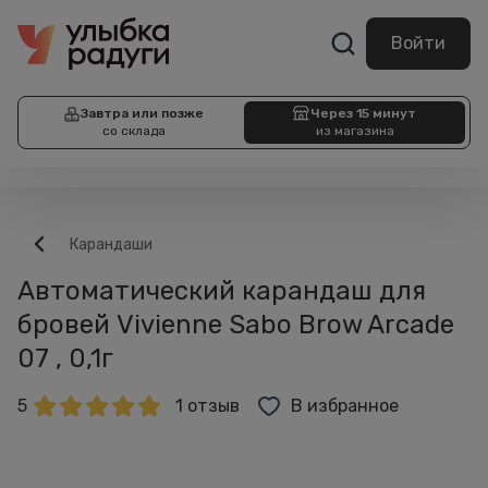
Войти
Завтра или позже
Через 15 минут
со склада
из магазина
Карандаши
Автоматический карандаш для
бровей Vivienne Sabo Brow Arcade
07 , 0,1г
5
1 отзыв
В избранное