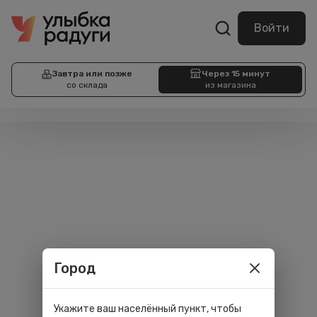
Войти
Завтра или позже
Через 15 минут
со склада
из магазина
Город
Укажите ваш населённый пункт, чтобы