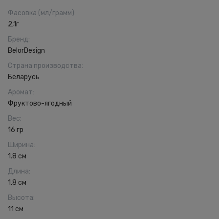
Фасовка (мл/грамм)
:
2,1г
Бренд
:
BelorDesign
Страна производства
:
Беларусь
Аромат
:
Фруктово-ягодный
Вес
:
16 гр
Ширина
:
1.8 см
Длина
:
1.8 см
Высота
:
11 см