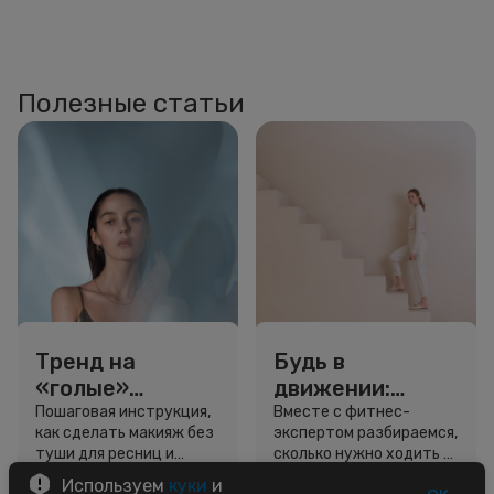
Полезные статьи
Тренд на
Будь в
«голые»
движении:
ресницы: как
сколько нужно
Пошаговая инструкция,
Вместе с фитнес-
как сделать макияж без
экспертом разбираемся,
выглядеть
шагов для
туши для ресниц и
сколько нужно ходить и
свежо, не
красоты и
звёздный образ для
как легко добавить
Используем
куки
и