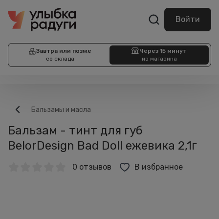
Войти
Завтра или позже
Через 15 минут
со склада
из магазина
Бальзамы и масла
Бальзам - тинт для губ
BelorDesign Bad Doll ежевика 2,1г
0 отзывов
В избранное