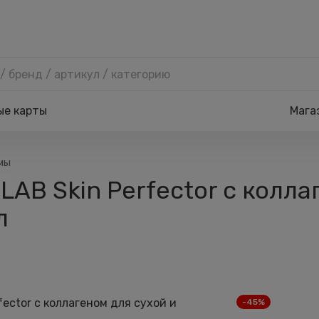
ые карты
Мага
емы
SLAB Skin Perfector с колл
л
-45%