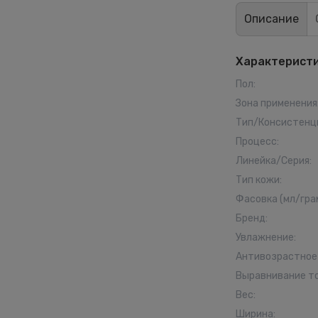
Описание
Характерист
Пол
:
Зона применения
Тип/Консистенц
Процесс
:
Линейка/Серия
:
Тип кожи
:
Фасовка (мл/гра
Бренд
:
Увлажнение
:
Антивозрастное
Выравнивание т
Вес
:
Ширина
: