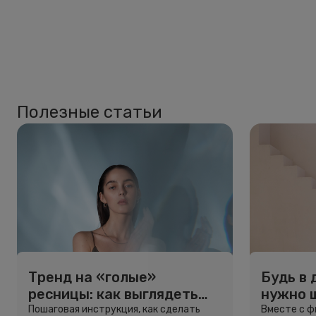
Полезные статьи
Тренд на «голые»
Будь в 
ресницы: как выглядеть
нужно 
свежо, не используя тушь
и здоро
Пошаговая инструкция, как сделать
Вместе с 