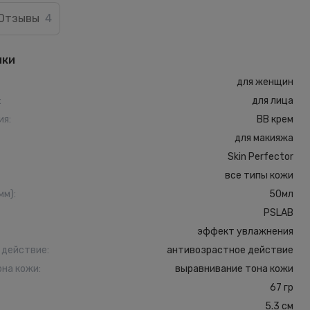
Отзывы
4
ики
для женщин
:
для лица
ия
:
BB крем
для макияжа
Skin Perfector
все типы кожи
мм)
:
50мл
PSLAB
эффект увлажнения
 действие
:
антивозрастное действие
она кожи
:
выравнивание тона кожи
67 гр
5.3 см