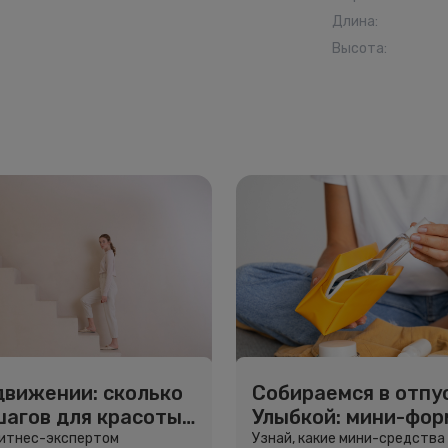
Длина
:
Высота
:
движении: сколько
Собираемся в отпус
шагов для красоты
Улыбкой: мини-фо
вья
для путешествий
фитнес-экспертом
Узнай, какие мини-средства