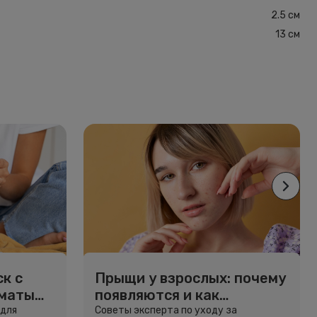
2.5 см
13 см
к с
Прыщи у взрослых: почему
рматы
появляются и как
избавиться
 для
Советы эксперта по уходу за