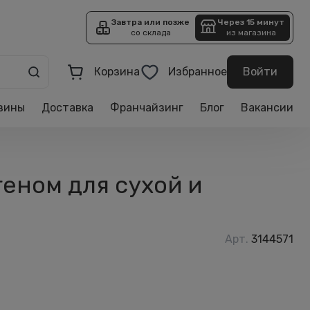
Завтра или позже
Через 15 минут
со склада
из магазина
Корзина
Избранное
Войти
зины
Доставка
Франчайзинг
Блог
Вакансии
агеном для сухой и
Арт.
3144571